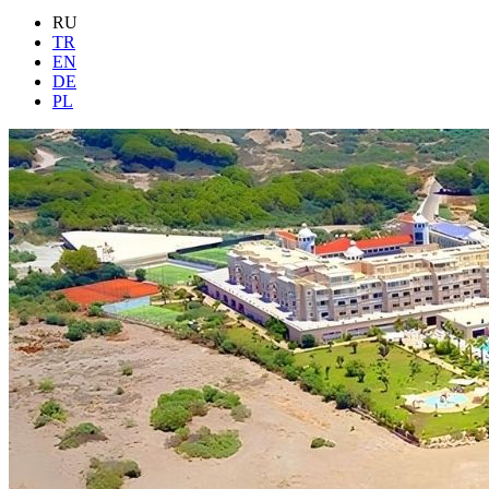
RU
TR
EN
DE
PL